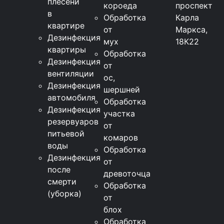
плесени
короеда
проспект
в
Обработка
Карла
квартире
от
Маркса,
Дезинфекция
мух
18К22
квартиры
Обработка
Дезинфекция
от
вентиляции
ос,
Дезинфекция
шершней
автомобиля
Обработка
Дезинфекция
участка
резервуаров
от
питьевой
комаров
воды
Обработка
Дезинфекция
от
после
древоточца
смерти
Обработка
(уборка)
от
блох
Обработка