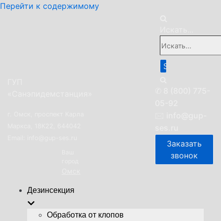
Перейти к содержимому
Искать...
ГУП
✆
8 (800) 775-
«Санэпидемстанция»
05-92
г. Омск, проспект Карла
🖂
info@gup-
Маркса, 18К22, 644042
ses.ru
Email: info@gup-ses.ru
Заказать
Ваш
звонок
город
Омск
Дезинсекция
Обработка от клопов