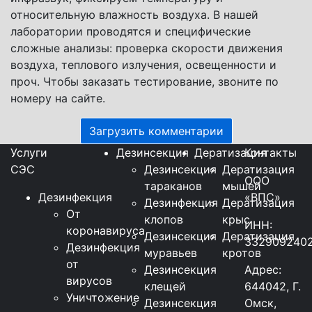
относительную влажность воздуха. В нашей
лаборатории проводятся и специфические
сложные анализы: проверка скорости движения
воздуха, теплового излучения, освещенности и
проч. Чтобы заказать тестирование, звоните по
номеру на сайте.
Загрузить комментарии
Услуги
Дезинсекция
Дератизация
Контакты
СЭС
Дезинсекция
Дератизация
ООО
тараканов
мышей
Дезинфекция
«ВПС»
Дезинфекция
Дератизация
От
клопов
крыс
ИНН:
коронавируса
Дезинсекция
Дератизация
332909240
Дезинфекция
муравьев
кротов
от
Дезинсекция
Адрес:
вирусов
клещей
644042, Г.
Уничтожение
Дезинсекция
Омск,